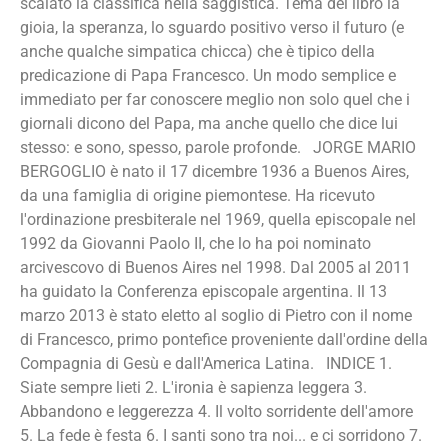
scalato la classifica nella saggistica. Tema del libro la
gioia, la speranza, lo sguardo positivo verso il futuro (e
anche qualche simpatica chicca) che è tipico della
predicazione di Papa Francesco. Un modo semplice e
immediato per far conoscere meglio non solo quel che i
giornali dicono del Papa, ma anche quello che dice lui
stesso: e sono, spesso, parole profonde. JORGE MARIO
BERGOGLIO è nato il 17 dicembre 1936 a Buenos Aires,
da una famiglia di origine piemontese. Ha ricevuto
l'ordinazione presbiterale nel 1969, quella episcopale nel
1992 da Giovanni Paolo II, che lo ha poi nominato
arcivescovo di Buenos Aires nel 1998. Dal 2005 al 2011
ha guidato la Conferenza episcopale argentina. Il 13
marzo 2013 è stato eletto al soglio di Pietro con il nome
di Francesco, primo pontefice proveniente dall'ordine della
Compagnia di Gesù e dall'America Latina. INDICE
1.
Siate sempre lieti 2. L'ironia è sapienza leggera 3.
Abbandono e leggerezza 4. Il volto sorridente dell'amore
5. La fede è festa 6. I santi sono tra noi... e ci sorridono 7.