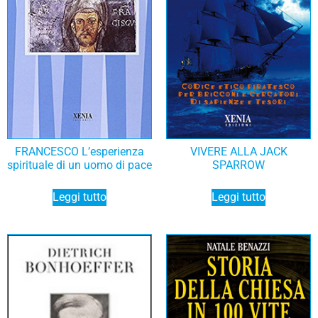
FRANCESCO L’esperienza
VIVERE ALLA JACK
spirituale di un uomo di pace
SPARROW
Leggi tutto
Leggi tutto