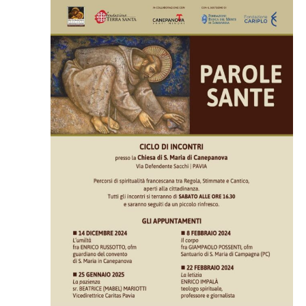
e
viste
Navig