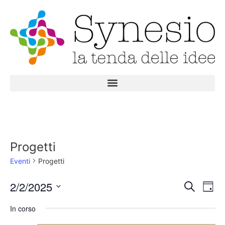
Progetti
Eventi
Progetti
Event
Ev
2/2/2025
Cerca
Giorn
Seleziona
Vi
Ricer
la
In corso
data.
Na