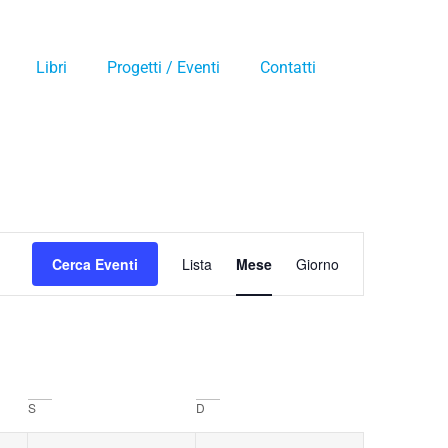
Libri
Progetti / Eventi
Contatti
Evento
Cerca Eventi
Lista
Mese
Giorno
Viste
Navigazione
S
D