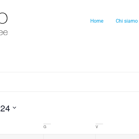
Home
Chi siamo
024
G
V