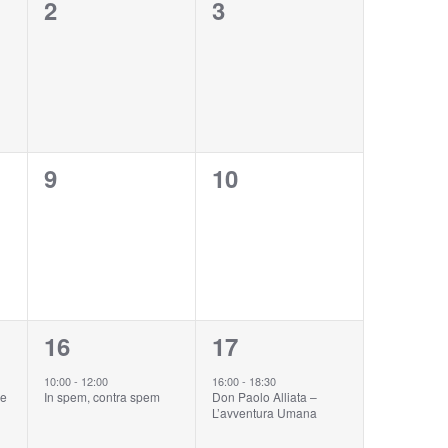
0
0
2
3
eventi,
eventi,
0
0
9
10
eventi,
eventi,
1
1
16
17
evento,
evento,
10:00
-
12:00
16:00
-
18:30
ce
In spem, contra spem
Don Paolo Alliata –
L’avventura Umana