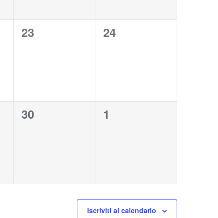
0
0
23
24
eventi,
eventi,
0
0
30
1
eventi,
eventi,
Iscriviti al calendario