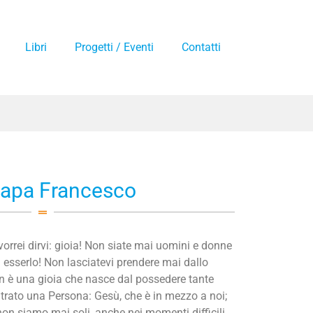
Libri
Progetti / Eventi
Contatti
papa Francesco
vorrei dirvi: gioia! Non siate mai uomini e donne
i esserlo! Non lasciatevi prendere mai dallo
 è una gioia che nasce dal possedere tante
trato una Persona: Gesù, che è in mezzo a noi;
on siamo mai soli, anche nei momenti difficili,