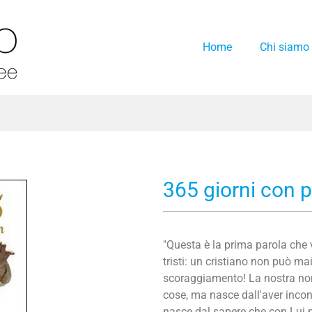
Home
Chi siamo
o
365 giorni con 
"Questa è la prima parola che 
tristi: un cristiano non può ma
scoraggiamento! La nostra non
cose, ma nasce dall'aver incon
nasce dal sapere che con Lui n