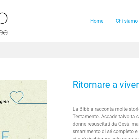
Home
Chi siamo
Ritornare a vive
La Bibbia racconta molte storie 
Testamento. Accade talvolta ch
donne resuscitati da Gesù, ma 
smarrimento di sé completo e a
si può rischiarare solo guardan