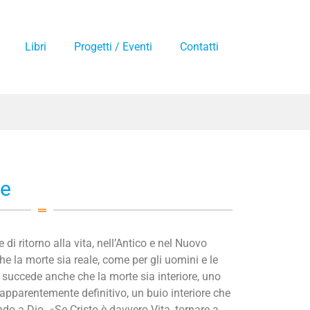
Libri
Progetti / Eventi
Contatti
re
di ritorno alla vita, nell’Antico e nel Nuovo
e la morte sia reale, come per gli uomini e le
succede anche che la morte sia interiore, uno
pparentemente definitivo, un buio interiore che
do a Dio. «Se Cristo è davvero Vita, tornare a