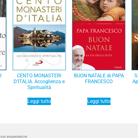
O
CENTO MONASTERI
BUON NATALE di PAPA
S
D’ITALIA. Accoglienza e
FRANCESCO
Ap
Spiritualità
Leggi tutto
Leggi tutto
 con esperienze